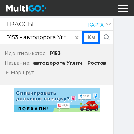
Трассы
ТРАССЫ
КАРТА
Скрыть
панель
очистить
Поиск
поле
ввода
Идентификатор:
P153
Название:
автодорога Углич - Ростов
Показать
Маршрут:
точки
маршрута