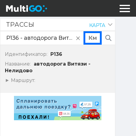
Трассы
ТРАССЫ
КАРТА
Скрыть
панель
очистить
Поиск
поле
ввода
Идентификатор:
P136
Название:
автодорога Витязи -
Нелидово
Показать
Маршрут:
точки
маршрута