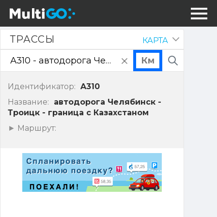
Трассы
ТРАССЫ
КАРТА
Скрыть
панель
очистить
Поиск
поле
ввода
Идентификатор:
A310
Название:
автодорога Челябинск -
Троицк - граница с Казахстаном
Показать
Маршрут:
точки
маршрута