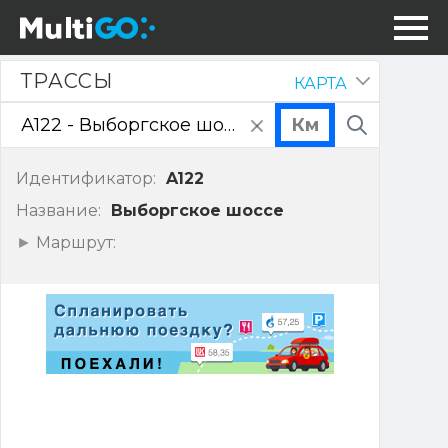
Трассы
ТРАССЫ
КАРТА
Скрыть
панель
очистить
Поиск
поле
ввода
Идентификатор:
A122
Название:
Выборгское шоссе
Показать
Маршрут:
точки
маршрута