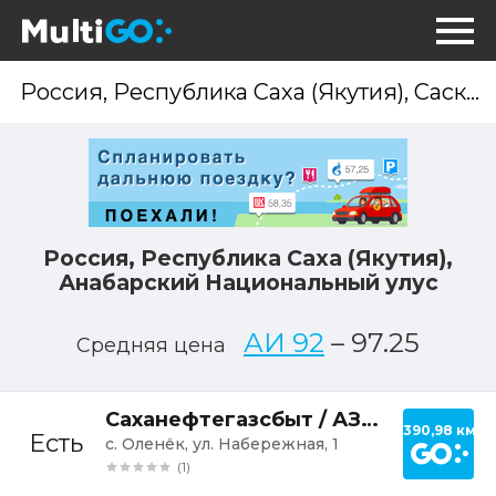
Опр
мес
Россия, Республика Саха (Якутия),
Анабарский Национальный улус
АИ 92
–
97.25
Средняя цена
Постр
Саханефтегазсбыт / АЗС Оленёк
390,98 км
Есть
с. Оленёк, ул. Набережная, 1
(1)