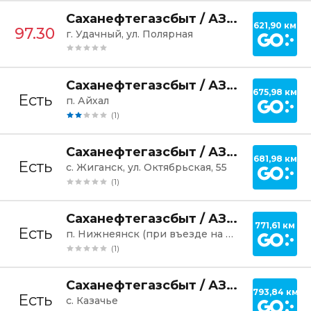
Постр
Саханефтегазсбыт / АЗС №171
621,90 км
97.30
г. Удачный, ул. Полярная
Постр
Саханефтегазсбыт / АЗС №142
675,98 км
Есть
п. Айхал
(1)
Постр
Саханефтегазсбыт / АЗС №057
681,98 км
Есть
с. Жиганск, ул. Октябрьская, 55
(1)
Постр
Саханефтегазсбыт / АЗС №042
771,61 км
Есть
п. Нижнеянск (при въезде на нефтебазу)
(1)
Постр
Саханефтегазсбыт / АЗС Казачье
793,84 км
Есть
с. Казачье