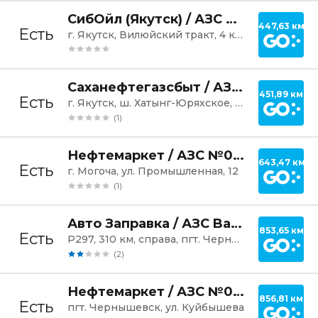
Постр
СибОйл (Якутск) / АЗС №19
447,63 км
Есть
г. Якутск, Вилюйский тракт, 4 км, 6/1
Постр
Саханефтегазсбыт / АЗС №062
451,89 км
Есть
г. Якутск, ш. Хатынг-Юряхское, 4 км, 8А
(1)
Постр
Нефтемаркет / АЗС №046
643,47 км
Есть
г. Могоча, ул. Промышленная, 12
(1)
Постр
Авто Заправка / АЗС Barakat №21
853,65 км
Есть
Р297, 310 км, справа, пгт. Чернышевск
(2)
Постр
Нефтемаркет / АЗС №023
856,81 км
Есть
пгт. Чернышевск, ул. Куйбышева