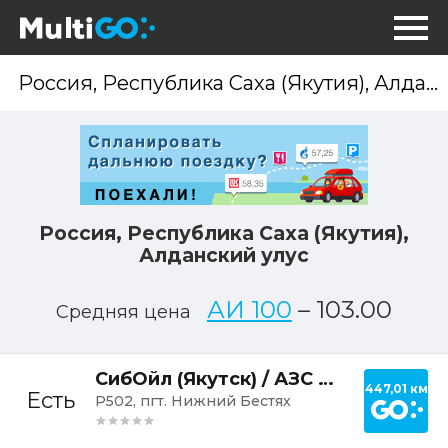
Опр
мес
Россия, Республика Саха (Якутия),
Алданский улус
АИ 100
–
103.00
Средняя цена
Постр
СибОйл (Якутск) / АЗС №12
447,01 км
Есть
Р502, пгт. Нижний Бестях