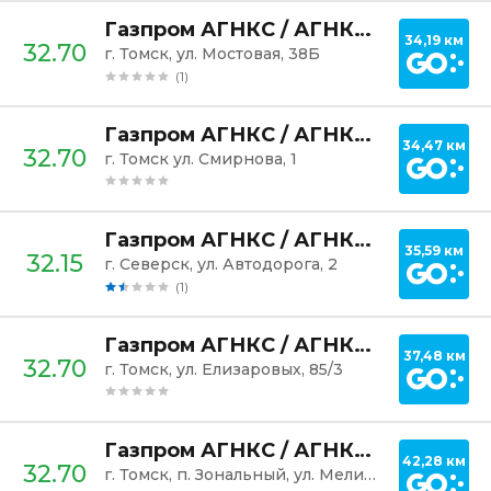
Постр
Газпром АГНКС / АГНКС Томск-5
34,19 км
32.70
г. Томск, ул. Мостовая, 38Б
(1)
Постр
Газпром АГНКС / АГНКС Томск-3
34,47 км
32.70
г. Томск ул. Смирнова, 1
Постр
Газпром АГНКС / АГНКС Северск-1
35,59 км
32.15
г. Северск, ул. Автодорога, 2
(1)
Постр
Газпром АГНКС / АГНКС Томск-2
37,48 км
32.70
г. Томск, ул. Елизаровых, 85/3
Постр
Газпром АГНКС / АГНКС Томск-1
42,28 км
32.70
г. Томск, п. Зональный, ул. Мелиоративная, 2А