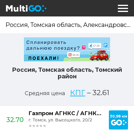
Опр
мес
Россия, Томская область, Томский
район
КПГ
–
32.61
Средняя цена
Постр
Газпром АГНКС / АГНКС Томск-4
30,98 км
32.70
г. Томск, ул. Высоцкого, 20/2