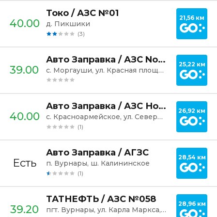
Постр
Токо / АЗС №01
21,56 км
40.00
д. Пикшики
(3)
Постр
Авто Заправка / АЗС Nokta
25,22 км
39.00
c. Моргауши, ул. Красная площадь, 10
Постр
Авто Заправка / АЗС Нокта
26,92 км
40.00
с. Красноармейское, ул. Северная, 10
(1)
Постр
Авто Заправка / АГЗС
28,54 км
Есть
п. Вурнары, ш. Калининское
(1)
Постр
ТАТНЕФТЬ / АЗС №058
28,96 км
39.20
пгт. Вурнары, ул. Карла Маркса, 58