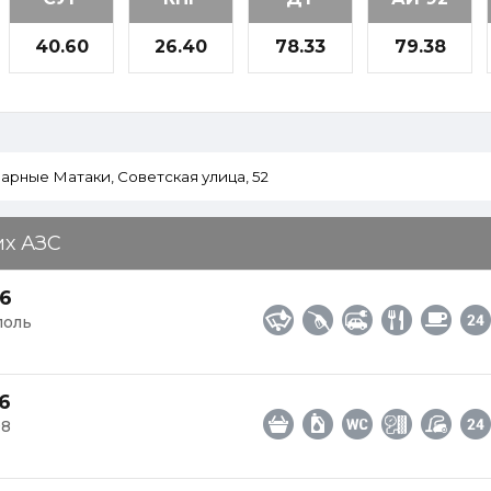
40.60
26.40
78.33
79.38
их АЗС
6
поль
6
98