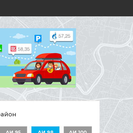
район
АИ 95
АИ 98
АИ 100