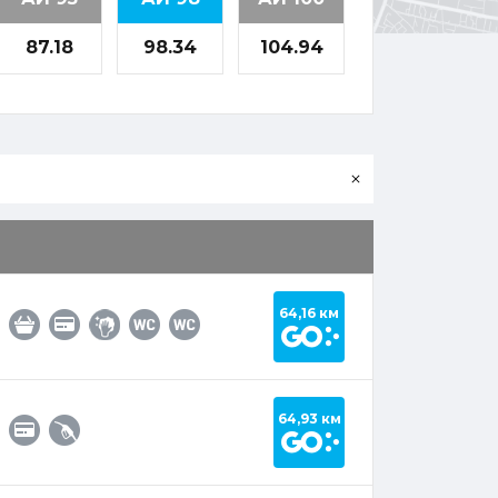
87.18
98.34
104.94
очистить
поле
ввода
Построить маршрут 
64,16 км
Построить маршрут 
64,93 км