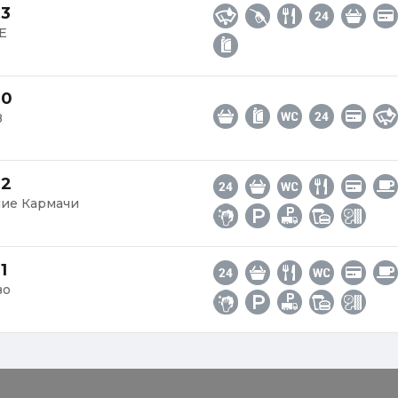
43
7Е
20
8
92
хние Кармачи
1
во