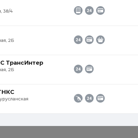
, 38/4
ая, 2Б
КС ТрансИнтер
ая, 2Б
АГНКС
гурусланская