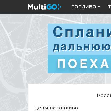
ТОПЛИВО
Т
Цены
на
топливо
Росс
Цены на топливо