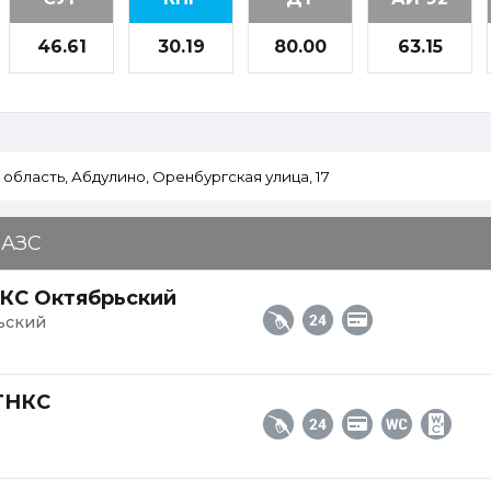
46.61
30.19
80.00
63.15
 АЗС
НКС Октябрьский
рьский
АГНКС