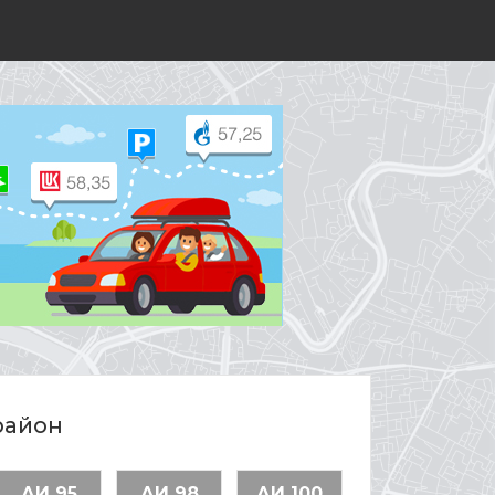
район
АИ 95
АИ 98
АИ 100