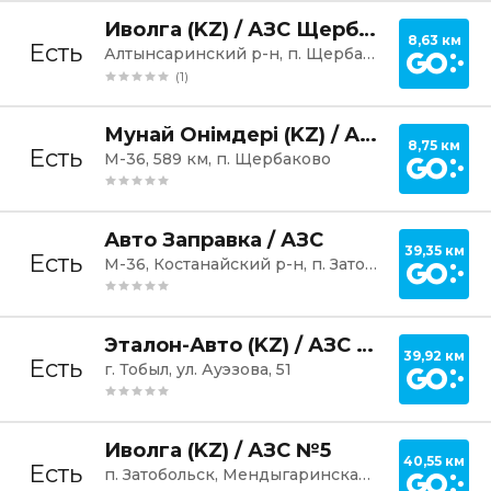
Постр
Иволга (KZ) / АЗС Щербаково
8,63 км
Есть
Алтынсаринский р-н, п. Щербаково
(1)
Постр
Мунай Онімдері (KZ) / АЗС Щербаково
8,75 км
Есть
М-36, 589 км, п. Щербаково
Постр
Авто Заправка / АЗС
39,35 км
Есть
М-36, Костанайский р-н, п. Затобольск
Постр
Эталон-Авто (KZ) / АЗС №08
39,92 км
Есть
г. Тобыл, ул. Ауэзова, 51
Постр
Иволга (KZ) / АЗС №5
40,55 км
Есть
п. Затобольск, Мендыгаринская трасса