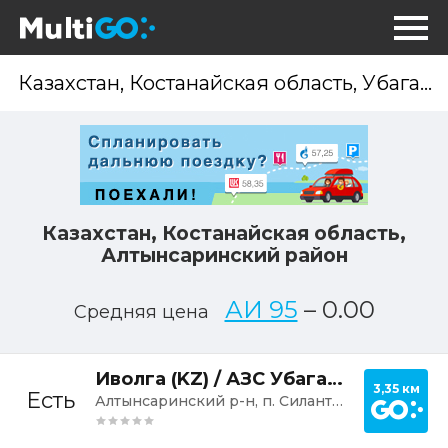
Опр
мес
Казахстан, Костанайская область,
Алтынсаринский район
АИ 95
–
0.00
Средняя цена
Постр
Иволга (KZ) / АЗС Убаганская
3,35 км
Есть
Алтынсаринский р-н, п. Силантьевка