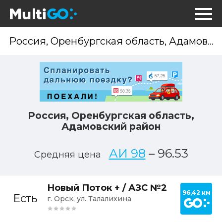
Опр
мес
Россия, Оренбургская область,
Адамовский район
АИ 98
–
96.53
Средняя цена
Постр
Новый Поток + / АЗС №2
96,42 км
Есть
г. Орск, ул. Талалихина