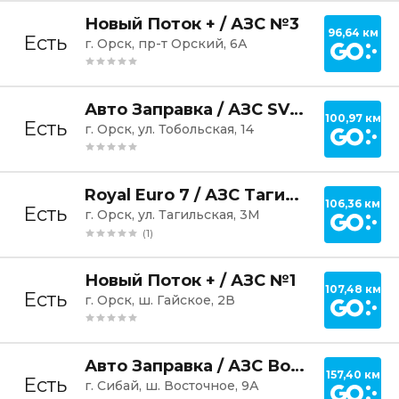
Постр
Новый Поток + / АЗС №3
96,64 км
Есть
г. Орск, пр-т Орский, 6А
Постр
Авто Заправка / АЗС SV Petrol
100,97 км
Есть
г. Орск, ул. Тобольская, 14
Постр
Royal Euro 7 / АЗС Тагильская
106,36 км
Есть
г. Орск, ул. Тагильская, 3М
(1)
Постр
Новый Поток + / АЗС №1
107,48 км
Есть
г. Орск, ш. Гайское, 2В
Постр
Авто Заправка / АЗС Восток-Ойл
157,40 км
Есть
г. Сибай, ш. Восточное, 9А