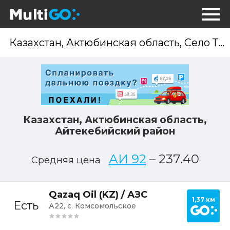
Опр
мес
Казахстан, Актюбинская область,
Айтекебийский район
АИ 92
–
237.40
Средняя цена
Постр
Qazaq Oil (KZ) / АЗС
1,37 км
Есть
А22, с. Комсомольское