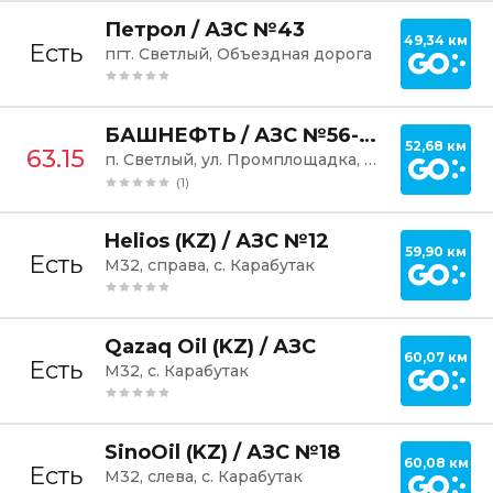
Постр
Петрол / АЗС №43
49,34 км
Есть
пгт. Светлый, Объездная дорога
Постр
БАШНЕФТЬ / АЗС №56-041
52,68 км
63.15
п. Светлый, ул. Промплощадка, 7А
(1)
Постр
Helios (KZ) / АЗС №12
59,90 км
Есть
М32, справа, с. Карабутак
Постр
Qazaq Oil (KZ) / АЗС
60,07 км
Есть
М32, с. Карабутак
Постр
SinoOil (KZ) / АЗС №18
60,08 км
Есть
М32, слева, с. Карабутак