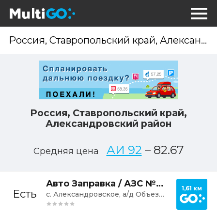
Опр
мес
Россия, Ставропольский край,
Александровский район
АИ 92
–
82.67
Средняя цена
Постр
Авто Заправка / АЗС №77
1,61 км
Есть
с. Александровское, а/д Объездная