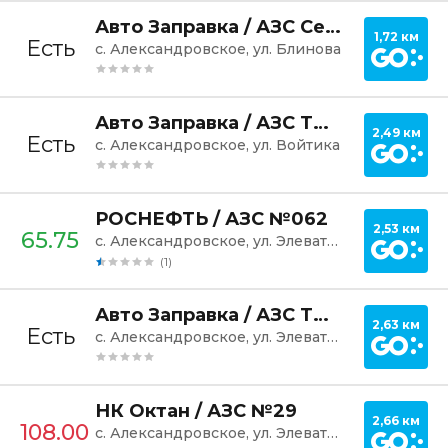
Постр
Авто Заправка / АЗС Северная
1,72 км
Есть
с. Александровское, ул. Блинова
Постр
Авто Заправка / АЗС ТюменьНефтеПродукт
2,49 км
Есть
с. Александровское, ул. Войтика
Постр
РОСНЕФТЬ / АЗС №062
2,53 км
65.75
с. Александровское, ул. Элеваторная, 12
(1)
Постр
Авто Заправка / АЗС ТюменьНефтеПродукт
2,63 км
Есть
с. Александровское, ул. Элеваторная, 18
Постр
НК Октан / АЗС №29
2,66 км
108.00
с. Александровское, ул. Элеваторная, 29