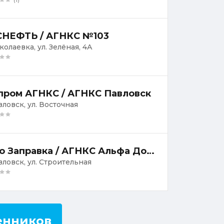
НЕФТЬ / АГНКС №103
колаевка, ул. Зелёная, 4А
пром АГНКС / АГНКС Павловск
вловск, ул. Восточная
Авто Заправка / АГНКС Альфа Дон Метан
авловск, ул. Строительная
енников