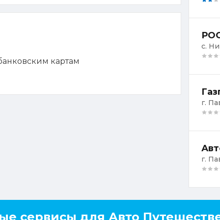
РОС
с. Ни
 банковским картам
Газ
г. Па
г. П
ые сервисы для Авто Путешеств