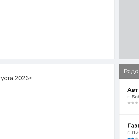
Рядо
густа 2026
>
Авт
г. Бо
Газ
г. Ли