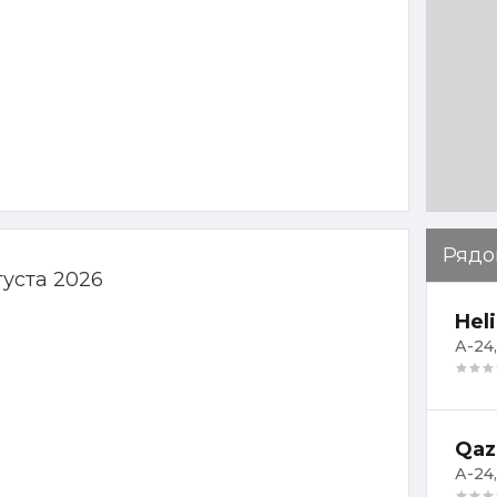
Рядо
густа 2026
Hel
А-24,
Qaz
А-24