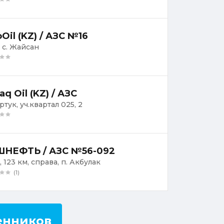
oOil (KZ) / АЗС №16
, с. Жайсан
aq Oil (KZ) / АЗС
ртук, уч.квартал 025, 2
НЕФТЬ / АЗС №56-092
 123 км, справа, п. Акбулак
(1)
енников