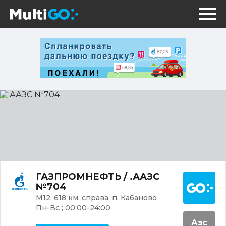
.ААЗС
№704
Постр
ГАЗПРОМНЕФТЬ / .ААЗС
№704
М12, 618 км, справа, п. Кабаново
Пн-Вс ; 00:00-24:00
Азс