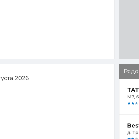
Рядо
густа 2026
ТАТ
М7, 6
Bes
д. Т