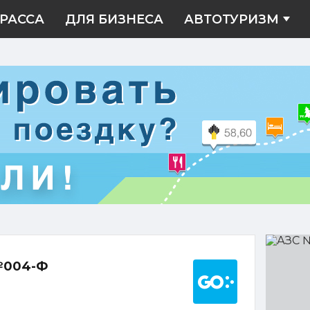
РАССА
ДЛЯ БИЗНЕСА
АВТОТУРИЗМ
АЗС
№004-
Построить марш
Ф
№004-Ф