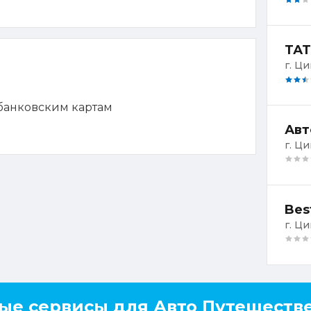
ТАТ
г. Ци
 банковским картам
Авт
г. Ц
Bes
г. Ци
ые сервисы для Авто Путешеств