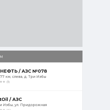
м
НЕФТЬ / АЗС №078
77 км, слева, д. Три Избы
(1)
tOil / АЗС
ри Избы, ул. Придорожная
(4)