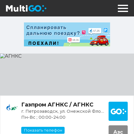
АГНКС
Постр
Газпром АГНКС / АГНКС
г. Петрозаводск, ул. Онежской Флотилии, 14
Пн-Вс ; 00:00-24:00
Показать телефон
Азс