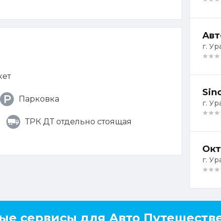
Авт
г. Ур
кет
Sin
Парковка
г. Ур
ТРК ДТ отдельно стоящая
Окт
г. Ур
ые сервисы для Авто Путешеств