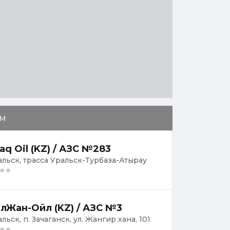
м
aq Oil (KZ) / АЗС №283
ральск, трасса Уральск-Турбаза-Атырау
лЖан-Ойл (KZ) / АЗС №3
альск, п. Зачаганск, ул. Жангир хана, 101