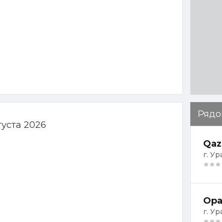
Рядо
густа 2026
Qaz
г. У
Ора
г. Ур