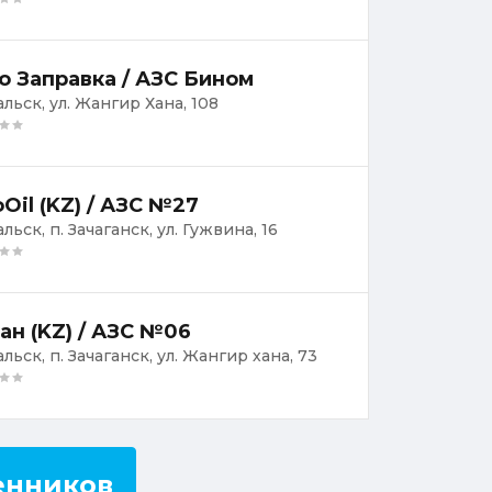
о Заправка / АЗС Бином
альск, ул. Жангир Хана, 108
oOil (KZ) / АЗС №27
альск, п. Зачаганск, ул. Гужвина, 16
ан (KZ) / АЗС №06
альск, п. Зачаганск, ул. Жангир хана, 73
енников