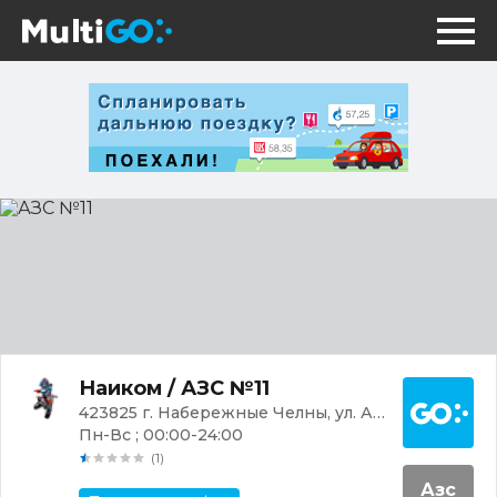
АЗС
№11
Постр
Наиком / АЗС №11
423825 г. Набережные Челны, ул. Абдуллы Алиша, 6А/1
Пн-Вс ; 00:00-24:00
(1)
Азс