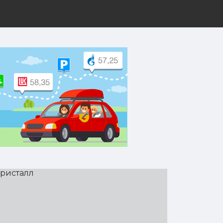
лл
рут на Yandex.