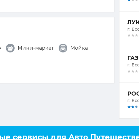
ЛУК
г. Е
о
Мини-маркет
Мойка
ГАЗ
г. Ес
РОС
г. Ес
ые сервисы для Авто Путешеств