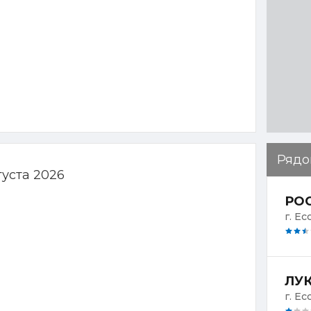
Рядо
густа 2026
РОС
г. Ес
ЛУК
г. Ес