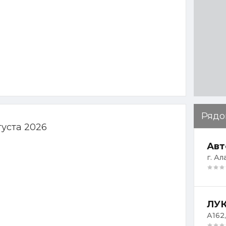
Рядо
густа 2026
Авт
г. Ал
ЛУК
А162