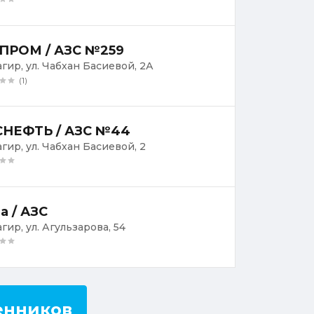
ПРОМ / АЗС №259
агир, ул. Чабхан Басиевой, 2А
(1)
НЕФТЬ / АЗС №44
агир, ул. Чабхан Басиевой, 2
а / АЗС
агир, ул. Агульзарова, 54
енников