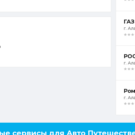
ГАЗ
г. Ал
о
РОС
г. Ал
Ром
г. Ал
ые сервисы для Авто Путешеств