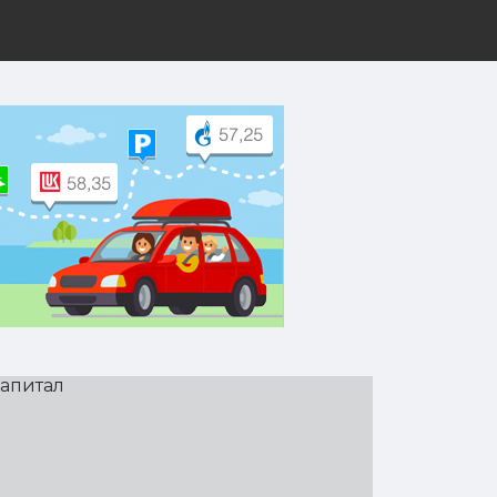
л
рут на Yandex.