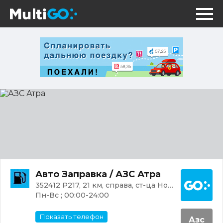
АЗС
Атра
Постр
Авто Заправка / АЗС Атра
352412 Р217, 21 км, справа, ст-ца Новоалексеевская
Пн-Вс ; 00:00-24:00
Показать телефон
Азс