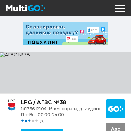
АГЗС
№38
Постр
LPG / АГЗС №38
141336 Р104, 15 км, справа, д. Иудино
Пн-Вс ; 00:00-24:00
(4)
Азс