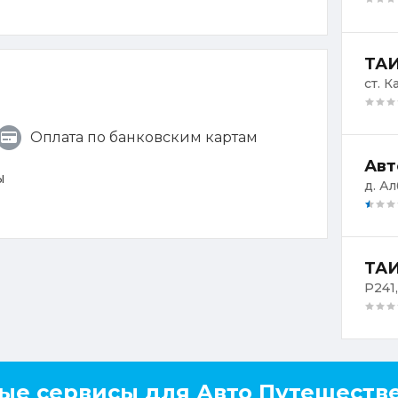
ТАИ
ст. К
Оплата по банковским картам
Авт
ы
д. А
ТАИ
Р241,
ые сервисы для Авто Путешеств