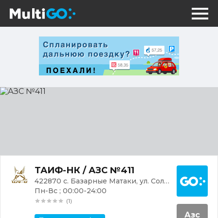
АЗС
№411
Постр
ТАИФ-НК / АЗС №411
422870 с. Базарные Матаки, ул. Солнечная, 17
Пн-Вс ; 00:00-24:00
(1)
Азс