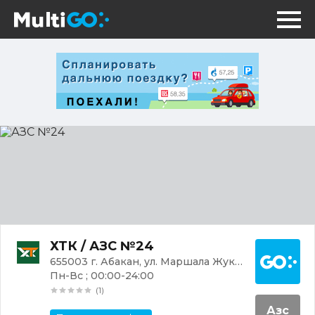
АЗС
№24
Постр
ХТК / АЗС №24
655003 г. Абакан, ул. Маршала Жукова, 86А
Пн-Вс ; 00:00-24:00
(1)
Азс