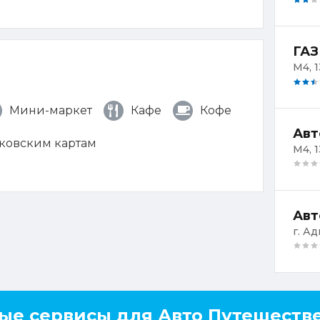
ГАЗ
М4, 1
Мини-маркет
Кафе
Кофе
Авт
нковским картам
М4, 1
Авт
г. А
ые сервисы для Авто Путешеств