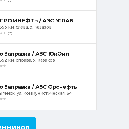
ПРОМНЕФТЬ / АЗС №048
353 км, слева, х. Казазов
(2)
о Заправка / АЗС ЮкОйл
352 км, справа, х. Казаков
о Заправка / АЗС Орснефть
дыгейск, ул. Коммунистическая, 54
енников