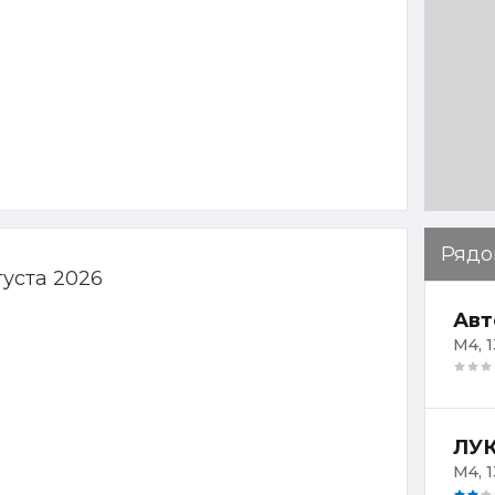
Рядо
густа 2026
Авт
М4, 1
ЛУК
М4, 1