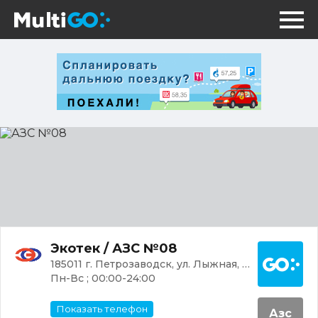
АЗС
№08
Постр
Экотек / АЗС №08
185011 г. Петрозаводск, ул. Лыжная, 1А
Пн-Вс ; 00:00-24:00
Показать телефон
Азс