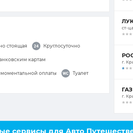
ЛУК
ст-ц
но стоящая
Круглосуточно
РОС
банковским картам
г. К
 моментальной оплаты
Туалет
ГАЗ
г. Кр
ые сервисы для Авто Путешеств