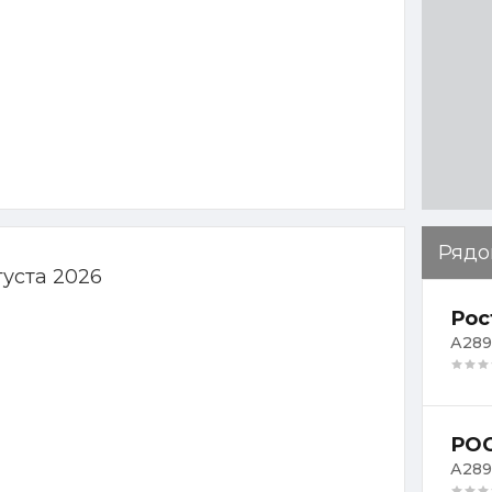
Рядо
густа 2026
А289
РОС
А289