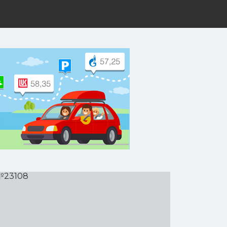
8
рут на Yandex.