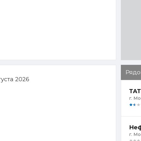
Рядо
густа 2026
ТАТ
г. Мо
Неф
г. М