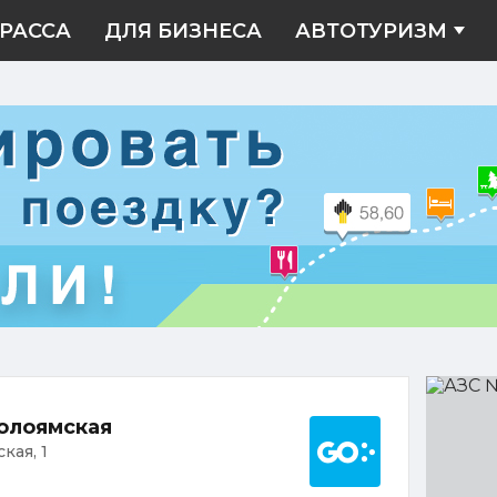
РАССА
ДЛЯ БИЗНЕСА
АВТОТУРИЗМ
АЗС
№2035
Построить марш
Николо
олоямская
кая, 1