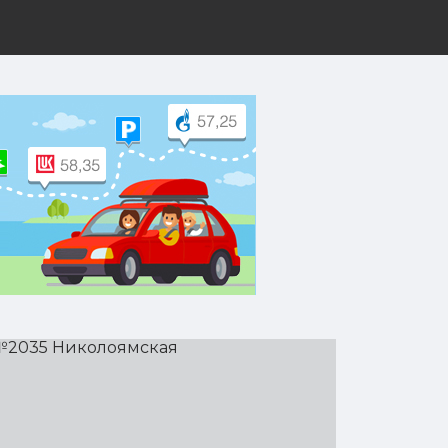
рут на Yandex.
ямская