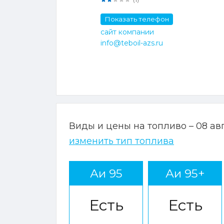
Показать телефон
сайт компании
info@teboil-azs.ru
Виды и цены на топливо – 08 ав
изменить тип топлива
Аи 95
Аи 95+
Есть
Есть