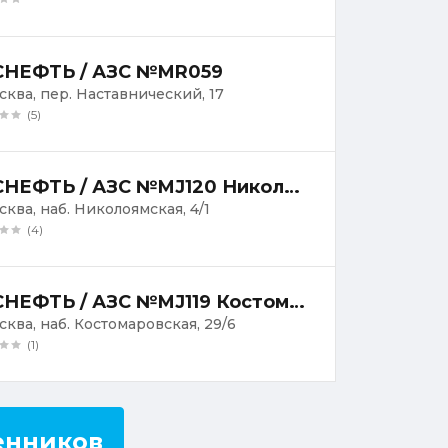
НЕФТЬ / АЗС №MR059
осква, пер. Наставнический, 17
(5)
РОСНЕФТЬ / АЗС №MJ120 Николоямская
сква, наб. Николоямская, 4/1
(4)
РОСНЕФТЬ / АЗС №MJ119 Костомаровская
осква, наб. Костомаровская, 29/6
(1)
енников