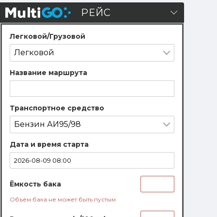
Построение
РЕЙС
Скрыть
рейсов
панель
Легковой/Грузовой
Название маршрута
Транспортное средство
Дата и время старта
Ёмкость бака
Объём бака не может быть пустым