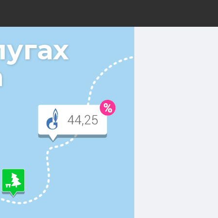
лугах
а